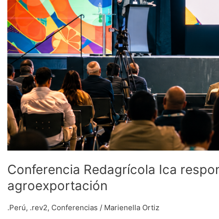
Conferencia Redagrícola Ica respon
agroexportación
.Perú
,
.rev2
,
Conferencias
/
Marienella Ortiz