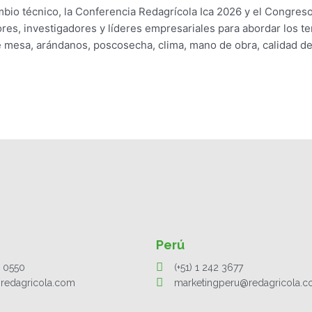
mbio técnico, la Conferencia Redagrícola Ica 2026 y el Congres
res, investigadores y líderes empresariales para abordar los t
e mesa, arándanos, poscosecha, clima, mano de obra, calidad d
Perú
1 0550
(+51) 1 242 3677
redagricola.com
marketingperu@redagricola.