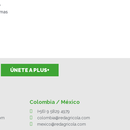
o
emas
e
ÚNETE A PLUS+
Colombia / México
(+56) 9 5829 4979
com
colombia@redagricola.com
mexico@redagricola.com