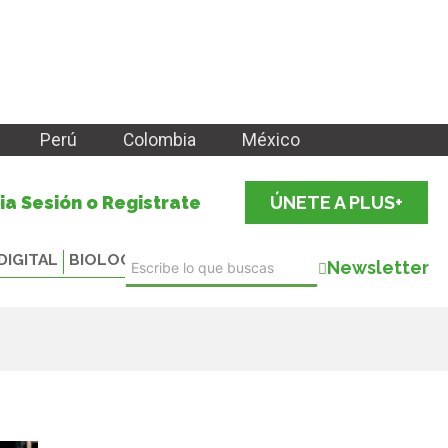
Perú
Colombia
México
cia Sesión o Registrate
ÚNETE A PLUS+
DIGITAL
BIOLOGICALS
Newsletter