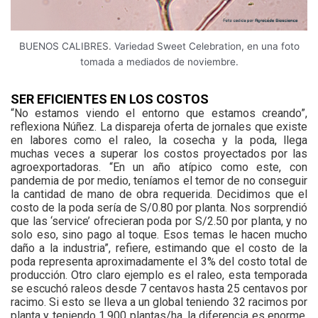
BUENOS CALIBRES. Variedad Sweet Celebration, en una foto
tomada a mediados de noviembre.
SER EFICIENTES EN LOS COSTOS
“No estamos viendo el entorno que estamos creando”,
reflexiona Núñez. La dispareja oferta de jornales que existe
en labores como el raleo, la cosecha y la poda, llega
muchas veces a superar los costos proyectados por las
agroexportadoras. “En un año atípico como este, con
pandemia de por medio, teníamos el temor de no conseguir
la cantidad de mano de obra requerida. Decidimos que el
costo de la poda sería de S/0.80 por planta. Nos sorprendió
que las ‘service’ ofrecieran poda por S/2.50 por planta, y no
solo eso, sino pago al toque. Esos temas le hacen mucho
daño a la industria”, refiere, estimando que el costo de la
poda representa aproximadamente el 3% del costo total de
producción. Otro claro ejemplo es el raleo, esta temporada
se escuchó raleos desde 7 centavos hasta 25 centavos por
racimo. Si esto se lleva a un global teniendo 32 racimos por
planta y teniendo 1,900 plantas/ha, la diferencia es enorme,