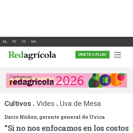
Ir
al
contenido
Inicia Sesión o Registrate
ÚNETE A PLUS+
.
.
Cultivos
Vides
Uva de Mesa
Darío Núñez, gerente general de Uvica
“Si no nos enfocamos en los costos