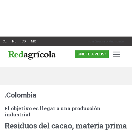
Ir
al
contenido
Inicia Sesión o Registrate
ÚNETE A PLUS+
.Colombia
El objetivo es llegar a una producción
industrial
Residuos del cacao, materia prima