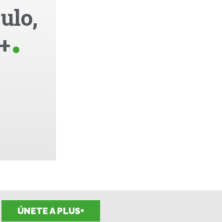
ulo,
+
ÚNETE A PLUS+