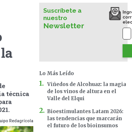
Suscríbete a
Ingr
nuestro
cor
ele
Newsletter
o
 la
Lo Más Leído
Viñedos de Alcohuaz: la magia
de
de los vinos de altura en el
ia técnica
Valle del Elqui
para
021.
Bioestimulantes Latam 2026:
las tendencias que marcarán
uipo Redagrícola
el futuro de los bioinsumos