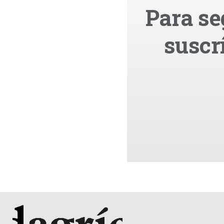
Para se
suscr