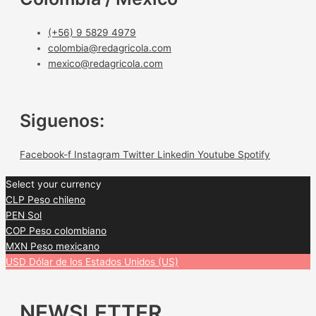
(+56) 9 5829 4979
colombia@redagricola.com
mexico@redagricola.com
Siguenos:
Facebook-f
Instagram
Twitter
Linkedin
Youtube
Spotify
Select your currency
CLP
Peso chileno
PEN
Sol
COP
Peso colombiano
MXN
Peso mexicano
USD
Dólar de los Estados Unidos (US)
NEWSLETTER