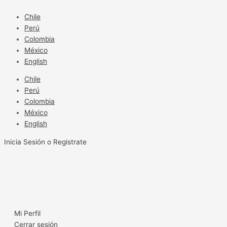
Ir
al
Chile
contenido
Perú
Colombia
México
English
Chile
Perú
Colombia
México
English
Inicia Sesión o Registrate
Mi Perfil
Cerrar sesión