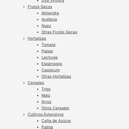
Uva Vinífera
Frutos Secos
Almendra
Avellana
Nuez
Otras Frutas Secas
Hortalizas
Tomate
Papas
Lechuga
Espárragos
Capsicum
Otras Hortalizas
Cereales
Trigo
Maíz
Arroz
Otros Cereales
Cultivos Extensivos
Caña de Azúcar
Palma