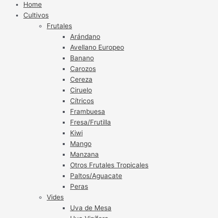
Home
Cultivos
Frutales
Arándano
Avellano Europeo
Banano
Carozos
Cereza
Ciruelo
Cítricos
Frambuesa
Fresa/Frutilla
Kiwi
Mango
Manzana
Otros Frutales Tropicales
Paltos/Aguacate
Peras
Vides
Uva de Mesa