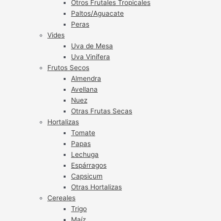
Otros Frutales Tropicales
Paltos/Aguacate
Peras
Vides
Uva de Mesa
Uva Vinífera
Frutos Secos
Almendra
Avellana
Nuez
Otras Frutas Secas
Hortalizas
Tomate
Papas
Lechuga
Espárragos
Capsicum
Otras Hortalizas
Cereales
Trigo
Maíz