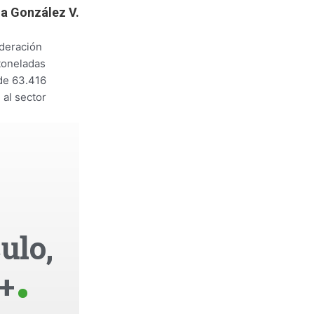
a González V.
ederación
toneladas
 de 63.416
 al sector
ulo,
+