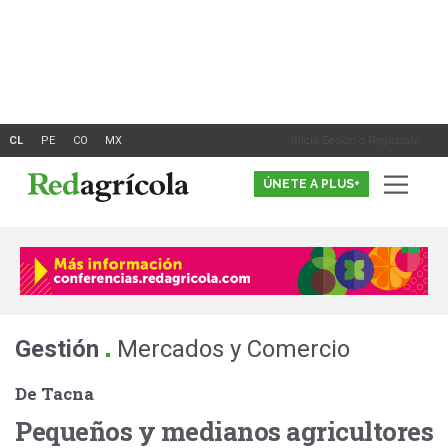
Ir
al
contenido
Inicia Sesión o Registrate
ÚNETE A PLUS+
.
Gestión
Mercados y Comercio
De Tacna
Pequeños y medianos agricultores