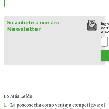
Suscríbete a nuestro
Ingr
Newsletter
cor
elec
Lo Más Leído
La poscosecha como ventaja competitiva: el