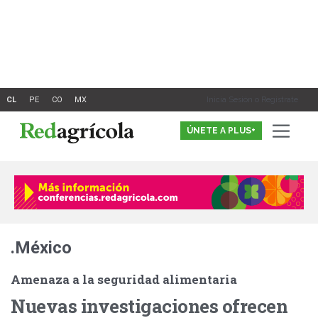
Ir
al
contenido
Inicia Sesión o Registrate
ÚNETE A PLUS+
.México
Amenaza a la seguridad alimentaria
Nuevas investigaciones ofrecen