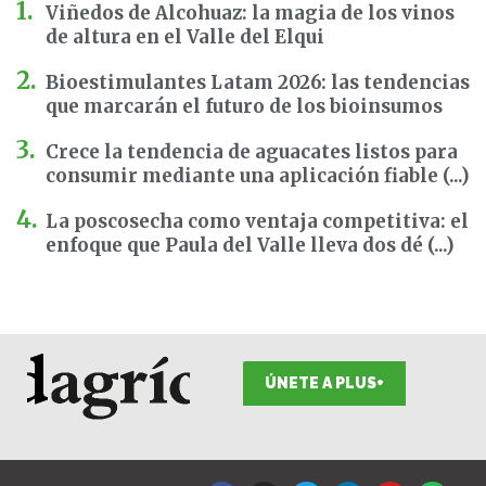
Viñedos de Alcohuaz: la magia de los vinos
de altura en el Valle del Elqui
Bioestimulantes Latam 2026: las tendencias
que marcarán el futuro de los bioinsumos
Crece la tendencia de aguacates listos para
consumir mediante una aplicación fiable (...)
La poscosecha como ventaja competitiva: el
enfoque que Paula del Valle lleva dos dé (...)
ÚNETE A PLUS+
F
I
T
L
Y
S