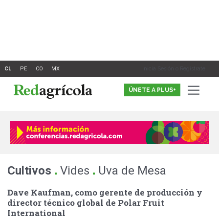
Ir
al
contenido
Inicia Sesión o Registrate
ÚNETE A PLUS+
.
.
Cultivos
Vides
Uva de Mesa
Dave Kaufman, como gerente de producción y
director técnico global de Polar Fruit
International