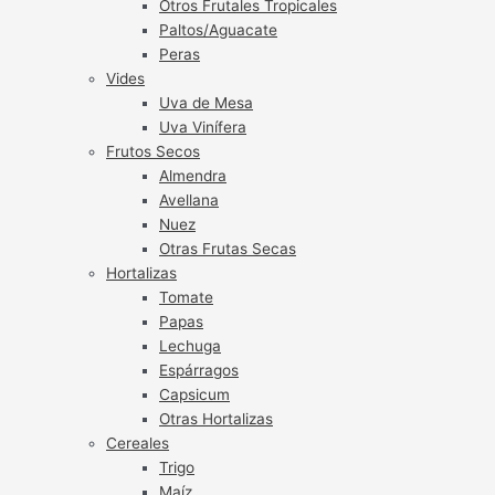
Otros Frutales Tropicales
Paltos/Aguacate
Peras
Vides
Uva de Mesa
Uva Vinífera
Frutos Secos
Almendra
Avellana
Nuez
Otras Frutas Secas
Hortalizas
Tomate
Papas
Lechuga
Espárragos
Capsicum
Otras Hortalizas
Cereales
Trigo
Maíz