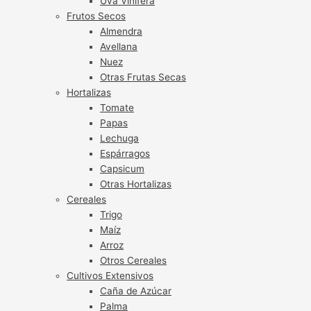
Uva Vinífera
Frutos Secos
Almendra
Avellana
Nuez
Otras Frutas Secas
Hortalizas
Tomate
Papas
Lechuga
Espárragos
Capsicum
Otras Hortalizas
Cereales
Trigo
Maíz
Arroz
Otros Cereales
Cultivos Extensivos
Caña de Azúcar
Palma