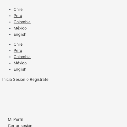
Ir
al
Chile
contenido
Perú
Colombia
México
English
Chile
Perú
Colombia
México
English
Inicia Sesión o Registrate
Mi Perfil
Cerrar sesión