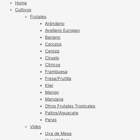
Home
Cultivos
Frutales
Arándano
Avellano Europeo
Banano
Carozos
Cereza
Ciruelo
Cítricos
Frambuesa
Fresa/Frutilla
Kiwi
Mango
Manzana
Otros Frutales Tropicales
Paltos/Aguacate
Peras
Vides
Uva de Mesa