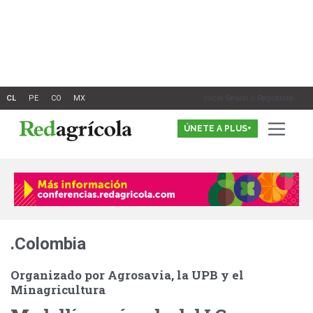
Ir
al
contenido
Inicia Sesión o Registrate
ÚNETE A PLUS+
.Colombia
Organizado por Agrosavia, la UPB y el
Minagricultura