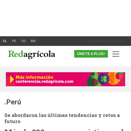
Ir
al
contenido
Inicia Sesión o Registrate
ÚNETE A PLUS+
.Perú
Se abordaron las últimas tendencias y retos a
futuro