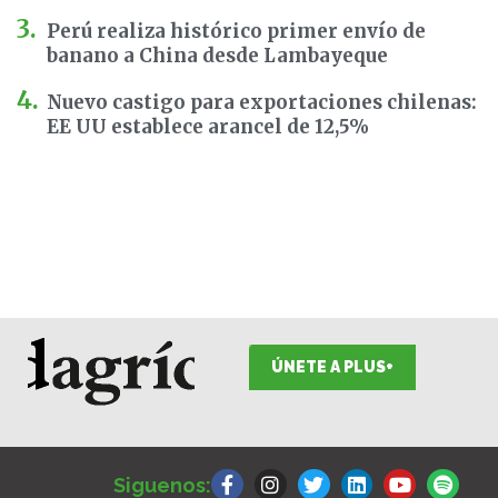
Perú realiza histórico primer envío de
banano a China desde Lambayeque
Nuevo castigo para exportaciones chilenas:
EE UU establece arancel de 12,5%
ÚNETE A PLUS+
F
I
T
L
Y
S
a
n
w
i
o
p
Siguenos:
c
s
i
n
u
o