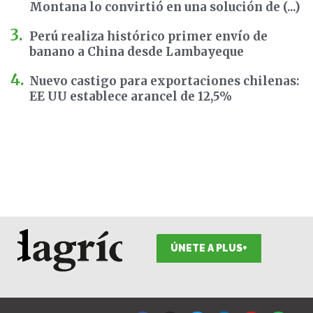
Montana lo convirtió en una solución de (...)
Perú realiza histórico primer envío de
banano a China desde Lambayeque
Nuevo castigo para exportaciones chilenas:
EE UU establece arancel de 12,5%
ÚNETE A PLUS+
F
I
T
L
Y
S