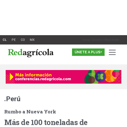
Ir
al
contenido
Inicia Sesión o Registrate
ÚNETE A PLUS+
.Perú
Rumbo a Nueva York
Más de 100 toneladas de