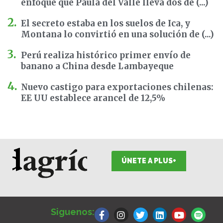
enfoque que Paula del Valle lleva dos dé (...)
El secreto estaba en los suelos de Ica, y
Montana lo convirtió en una solución de (...)
Perú realiza histórico primer envío de
banano a China desde Lambayeque
Nuevo castigo para exportaciones chilenas:
EE UU establece arancel de 12,5%
ÚNETE A PLUS+
F
I
T
L
Y
S
a
n
w
i
o
p
Siguenos:
c
s
i
n
u
o