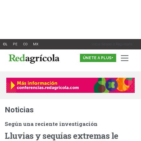
Ir
al
contenido
Inicia Sesión o Registrate
ÚNETE A PLUS+
Noticias
Según una reciente investigación
Lluvias y sequías extremas le