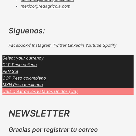
mexico@redagricola.com
Siguenos:
Facebook-f
Instagram
Twitter
Linkedin
Youtube
Spotify
Select your currency
CLP
Peso chileno
PEN
Sol
COP
Peso colombiano
MXN
Peso mexicano
USD
Dólar de los Estados Unidos (US)
NEWSLETTER
Gracias por registrar tu correo