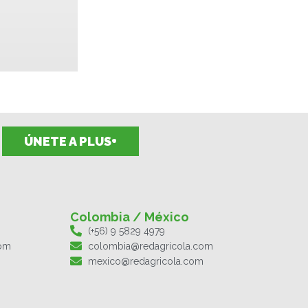
ÚNETE A PLUS+
Colombia / México
(+56) 9 5829 4979
com
colombia@redagricola.com
mexico@redagricola.com