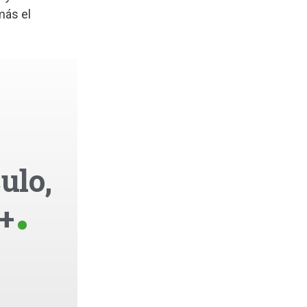
más el
ulo,
+