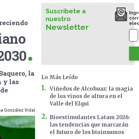
Suscríbete a
Ingr
nuestro
cor
creciendo
ele
Newsletter
iano
 2030
Baquero, la
Lo Más Leído
 y las
Viñedos de Alcohuaz: la magia
 de
de los vinos de altura en el
Valle del Elqui
a González Vidal
Bioestimulantes Latam 2026:
las tendencias que marcarán
el futuro de los bioinsumos