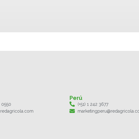
Perú
1 0550
(+51) 1 242 3677
redagricola.com
marketingperu@redagricola.