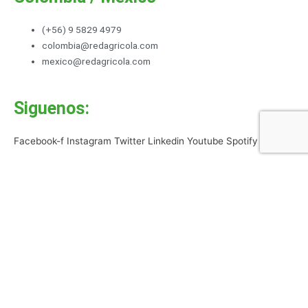
(+56) 9 5829 4979
colombia@redagricola.com
mexico@redagricola.com
Siguenos:
Facebook-f
Instagram
Twitter
Linkedin
Youtube
Spotify
NEWSLETTER
Gracias por registrar tu correo
Registrate