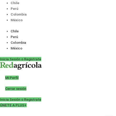
Ir
Chile
al
Perú
contenido
Colombia
México
Chile
Perú
Colombia
México
Inicia Sesión o Registrate
Mi Perfil
Cerrar sesión
Inicia Sesión o Registrate
ÚNETE A PLUS+