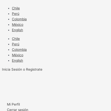
Ir
al
Chile
contenido
Perú
Colombia
México
English
Chile
Perú
Colombia
México
English
Inicia Sesión o Registrate
Mi Perfil
Cerrar sesión