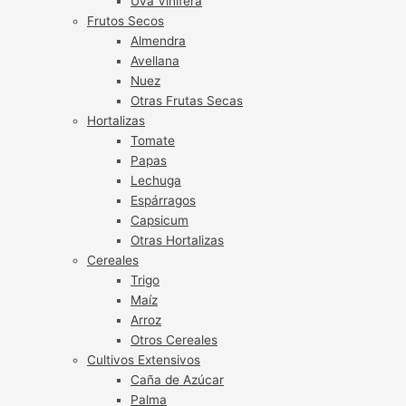
Uva Vinífera
Frutos Secos
Almendra
Avellana
Nuez
Otras Frutas Secas
Hortalizas
Tomate
Papas
Lechuga
Espárragos
Capsicum
Otras Hortalizas
Cereales
Trigo
Maíz
Arroz
Otros Cereales
Cultivos Extensivos
Caña de Azúcar
Palma