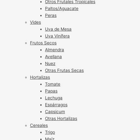
Otros Frutales Tropicales
Paltos/Aguacate
Peras
Vides
Uva de Mesa
Uva Vinífera
Frutos Secos
Almendra
Avellana
Nuez
Otras Frutas Secas
Hortalizas
Tomate
Papas
Lechuga
Espárragos
Capsicum
Otras Hortalizas
Cereales
Trigo
Maíz