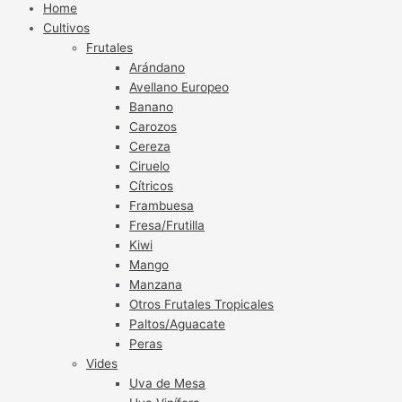
Home
Cultivos
Frutales
Arándano
Avellano Europeo
Banano
Carozos
Cereza
Ciruelo
Cítricos
Frambuesa
Fresa/Frutilla
Kiwi
Mango
Manzana
Otros Frutales Tropicales
Paltos/Aguacate
Peras
Vides
Uva de Mesa