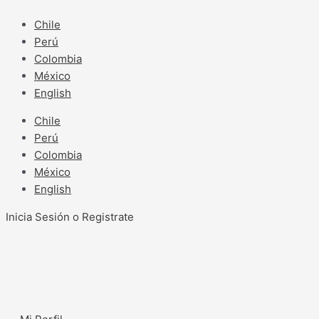
Ir
al
Chile
contenido
Perú
Colombia
México
English
Chile
Perú
Colombia
México
English
Inicia Sesión o Registrate