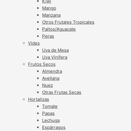
Kiwi
Mango
Manzana
Otros Frutales Tropicales
Paltos/Aguacate
Peras
Vides
Uva de Mesa
Uva Vinífera
Frutos Secos
Almendra
Avellana
Nuez
Otras Frutas Secas
Hortalizas
Tomate
Papas
Lechuga
Espárragos