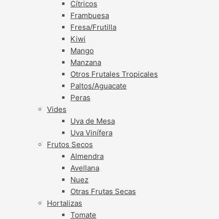
Cítricos
Frambuesa
Fresa/Frutilla
Kiwi
Mango
Manzana
Otros Frutales Tropicales
Paltos/Aguacate
Peras
Vides
Uva de Mesa
Uva Vinífera
Frutos Secos
Almendra
Avellana
Nuez
Otras Frutas Secas
Hortalizas
Tomate