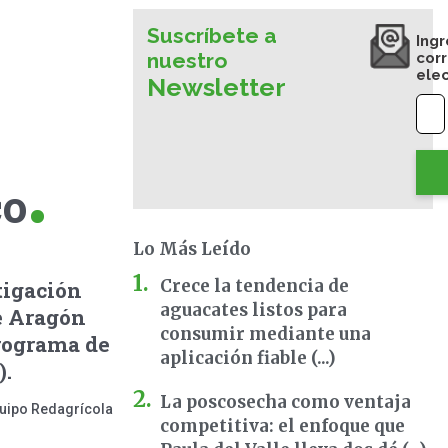
Suscríbete a
Ingr
nuestro
cor
ele
Newsletter
co
Lo Más Leído
Crece la tendencia de
tigación
aguacates listos para
e Aragón
consumir mediante una
rograma de
aplicación fiable (...)
).
La poscosecha como ventaja
uipo Redagrícola
competitiva: el enfoque que