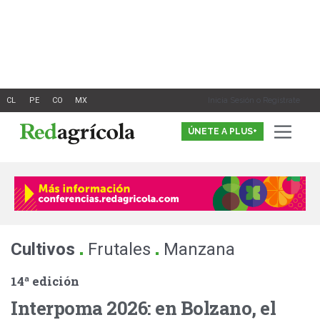
Ir
al
contenido
Inicia Sesión o Registrate
ÚNETE A PLUS+
.
.
Cultivos
Frutales
Manzana
14ª edición
Interpoma 2026: en Bolzano, el