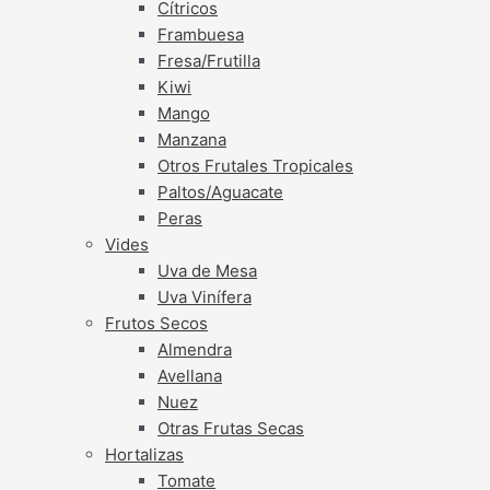
Cítricos
Frambuesa
Fresa/Frutilla
Kiwi
Mango
Manzana
Otros Frutales Tropicales
Paltos/Aguacate
Peras
Vides
Uva de Mesa
Uva Vinífera
Frutos Secos
Almendra
Avellana
Nuez
Otras Frutas Secas
Hortalizas
Tomate