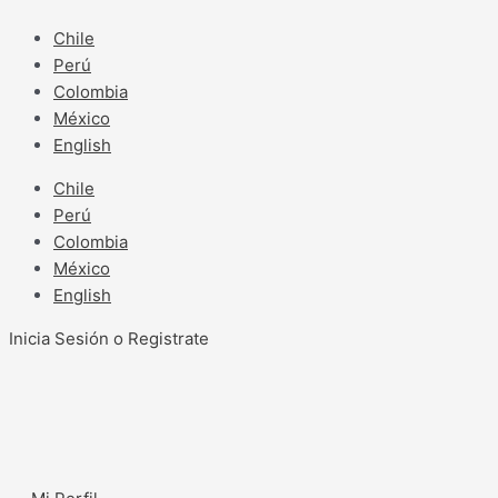
Ir
al
Chile
contenido
Perú
Colombia
México
English
Chile
Perú
Colombia
México
English
Inicia Sesión o Registrate