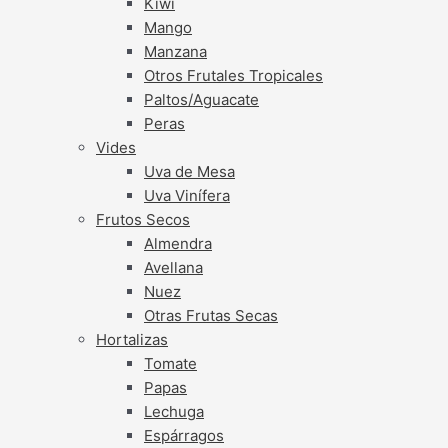
Kiwi
Mango
Manzana
Otros Frutales Tropicales
Paltos/Aguacate
Peras
Vides
Uva de Mesa
Uva Vinífera
Frutos Secos
Almendra
Avellana
Nuez
Otras Frutas Secas
Hortalizas
Tomate
Papas
Lechuga
Espárragos