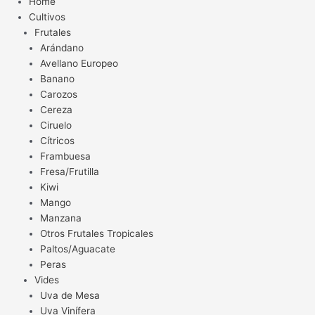
Home
Cultivos
Frutales
Arándano
Avellano Europeo
Banano
Carozos
Cereza
Ciruelo
Cítricos
Frambuesa
Fresa/Frutilla
Kiwi
Mango
Manzana
Otros Frutales Tropicales
Paltos/Aguacate
Peras
Vides
Uva de Mesa
Uva Vinífera