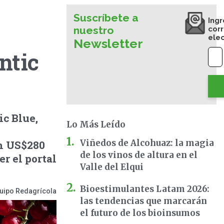
Suscríbete a
Ingr
nuestro
cor
ele
Newsletter
ntic
ic Blue,
Lo Más Leído
Viñedos de Alcohuaz: la magia
en US$280
de los vinos de altura en el
er el portal
Valle del Elqui
Bioestimulantes Latam 2026:
uipo Redagrícola
las tendencias que marcarán
el futuro de los bioinsumos