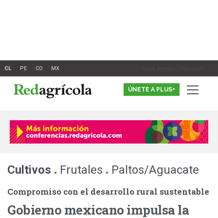
Ir
al
contenido
Inicia Sesión o Registrate
ÚNETE A PLUS+
.
.
Cultivos
Frutales
Paltos/Aguacate
Compromiso con el desarrollo rural sustentable
Gobierno mexicano impulsa la