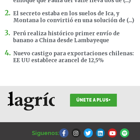
enfoque que Paula del Valle lleva dos dé (...)
El secreto estaba en los suelos de Ica, y
Montana lo convirtió en una solución de (...)
Perú realiza histórico primer envío de
banano a China desde Lambayeque
Nuevo castigo para exportaciones chilenas:
EE UU establece arancel de 12,5%
ÚNETE A PLUS+
F
I
T
L
Y
S
a
n
w
i
o
p
Siguenos:
c
s
i
n
u
o