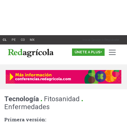
Ir
al
contenido
Inicia Sesión o Registrate
ÚNETE A PLUS+
.
.
Tecnología
Fitosanidad
Enfermedades
Primera versión: