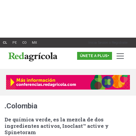
Ir
al
contenido
Inicia Sesión o Registrate
ÚNETE A PLUS+
.Colombia
De química verde, es la mezcla de dos
ingredientes activos, Isoclast™ active y
Spinetoram