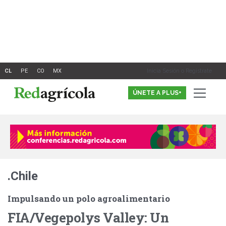
Ir
al
contenido
Inicia Sesión o Registrate
ÚNETE A PLUS+
.Chile
Impulsando un polo agroalimentario
FIA/Vegepolys Valley: Un