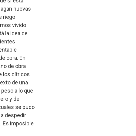
ue sí está
 hagan nuevas
e riego
emos vivido
á la idea de
lientes
entable
de obra. En
ano de obra
 los cítricos
texto de una
 peso a lo que
ero y del
 cuales se pudo
a a despedir
. Es imposible