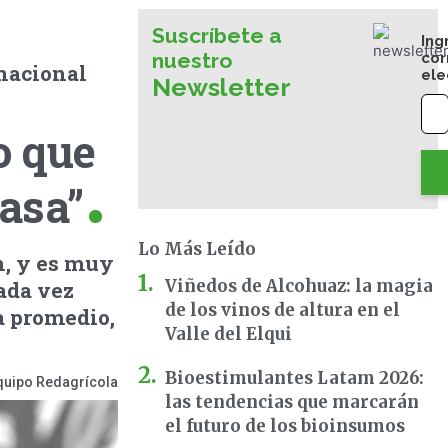
Suscríbete a
Ing
nuestro
cor
rnacional
ele
Newsletter
o que
asa”
Lo Más Leído
n, y es muy
Viñedos de Alcohuaz: la magia
cada vez
de los vinos de altura en el
a promedio,
Valle del Elqui
Bioestimulantes Latam 2026:
quipo Redagrícola
las tendencias que marcarán
el futuro de los bioinsumos