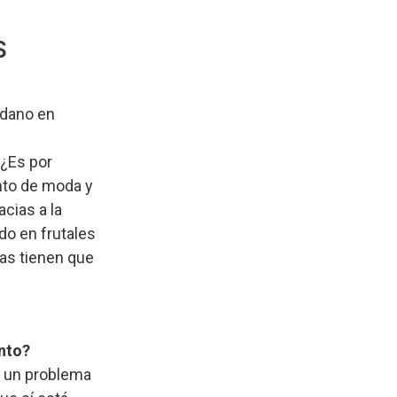
S
ndano en
 ¿Es por
nto de moda y
cias a la
o en frutales
as tienen que
nto?
o un problema