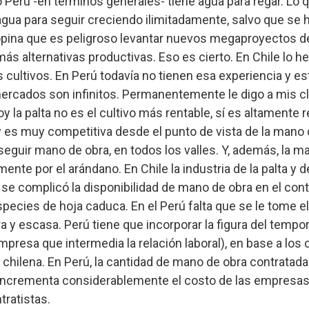
o Perú -en términos generales- tiene agua para regar. Lo q
gua para seguir creciendo ilimitadamente, salvo que se
 opina que es peligroso levantar nuevos megaproyectos d
s alternativas productivas. Eso es cierto. En Chile lo h
 cultivos. En Perú todavía no tienen esa experiencia y est
mercados son infinitos. Permanentemente le digo a mis c
 la palta no es el cultivo más rentable, sí es altamente r
y es muy competitiva desde el punto de vista de la mano 
eguir mano de obra, en todos los valles. Y, además, la m
ente por el arándano. En Chile la industria de la palta y de
se complicó la disponibilidad de mano de obra en el con
species de hoja caduca. En el Perú falta que se le tome el
 y escasa. Perú tiene que incorporar la figura del tempor
mpresa que intermedia la relación laboral), en base a los
ra chilena. En Perú, la cantidad de mano de obra contratad
incrementa considerablemente el costo de las empresas
tratistas.