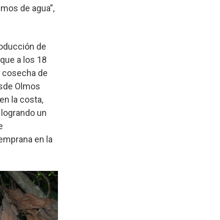
emos de agua”,
roducción de
que a los 18
a cosecha de
esde Olmos
en la costa,
 logrando un
e
temprana en la