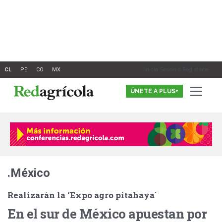
Ir
al
contenido
Inicia Sesión o Registrate
ÚNETE A PLUS+
.México
Realizarán la ‘Expo agro pitahaya´
En el sur de México apuestan por