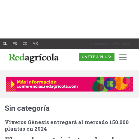
Ir
al
contenido
Inicia Sesión o Registrate
ÚNETE A PLUS+
Sin categoría
Viveros Génesis entregará al mercado 150.000
plantas en 2024