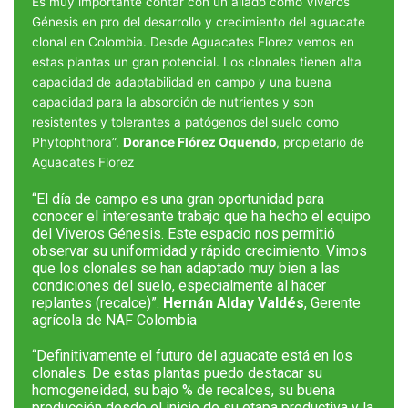
Es muy importante contar con un aliado como Viveros
Génesis en pro del desarrollo y crecimiento del aguacate
clonal en Colombia. Desde Aguacates Florez vemos en
estas plantas un gran potencial. Los clonales tienen alta
capacidad de adaptabilidad en campo y una buena
capacidad para la absorción de nutrientes y son
resistentes y tolerantes a patógenos del suelo como
Phytophthora”.
Dorance Flórez Oquendo
, propietario de
Aguacates Florez
“El día de campo es una gran oportunidad para
conocer el interesante trabajo que ha hecho el equipo
del Viveros Génesis. Este espacio nos permitió
observar su uniformidad y rápido crecimiento. Vimos
que los clonales se han adaptado muy bien a las
condiciones del suelo, especialmente al hacer
replantes (recalce)”.
Hernán Alday Valdés
, Gerente
agrícola de NAF Colombia
“Definitivamente el futuro del aguacate está en los
clonales. De estas plantas puedo destacar su
homogeneidad, su bajo % de recalces, su buena
producción desde el inicio de su etapa productiva y la