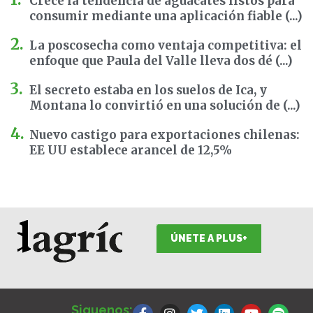
Crece la tendencia de aguacates listos para
consumir mediante una aplicación fiable (...)
La poscosecha como ventaja competitiva: el
enfoque que Paula del Valle lleva dos dé (...)
El secreto estaba en los suelos de Ica, y
Montana lo convirtió en una solución de (...)
Nuevo castigo para exportaciones chilenas:
EE UU establece arancel de 12,5%
ÚNETE A PLUS+
F
I
T
L
Y
S
a
n
w
i
o
p
Siguenos: