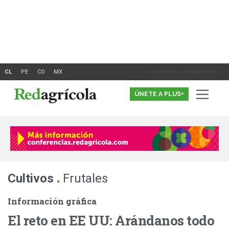
Ir
al
contenido
Inicia Sesión o Registrate
ÚNETE A PLUS+
.
Cultivos
Frutales
Información gráfica
El reto en EE UU: Arándanos todo