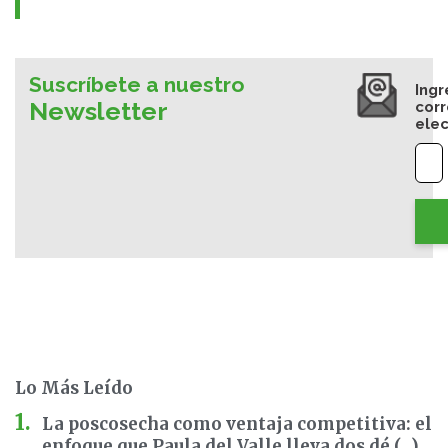
Suscríbete a nuestro
Ingr
Newsletter
cor
elec
Lo Más Leído
La poscosecha como ventaja competitiva: el
enfoque que Paula del Valle lleva dos dé (...)