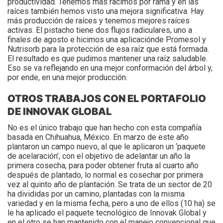
productividad. Tenemos más racimos por rama y en las
raíces también hemos visto una mejora significativa. Hay
más producción de raíces y tenemos mejores raíces
activas. El pistacho tiene dos flujos radiculares, uno a
finales de agosto e hicimos una aplicaciónde Promesol y
Nutrisorb para la protección de esa raíz que está formada.
El resultado es que pudimos mantener una raíz saludable.
Eso se va reflejando en una mejor conformación del árbol y,
por ende, en una mejor producción.
OTROS TRABAJOS CON EL PORTAFOLIO
DE INNOVAK GLOBAL
No es el único trabajo que han hecho con esta compañía
basada en Chihuahua, México. En marzo de este año
plantaron un campo nuevo, al que le aplicaron un ‘paquete
de acelaración’, con el objetivo de adelantar un año la
primera cosecha, para poder obtener fruta al cuarto año
después de plantado, lo normal es cosechar por primera
vez al quinto año de plantación. Se trata de un sector de 20
ha divididas por un camino, plantadas con la misma
variedad y en la misma fecha, pero a uno de ellos (10 ha) se
le ha aplicado el paquete tecnológico de Innovak Global y
en el otro se han mantenido con el manejo convencional que