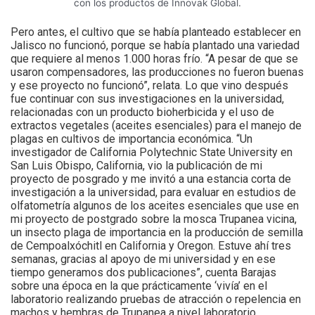
con los productos de Innovak Global.
Pero antes, el cultivo que se había planteado establecer en
Jalisco no funcionó, porque se había plantado una variedad
que requiere al menos 1.000 horas frío. “A pesar de que se
usaron compensadores, las producciones no fueron buenas
y ese proyecto no funcionó”, relata. Lo que vino después
fue continuar con sus investigaciones en la universidad,
relacionadas con un producto bioherbicida y el uso de
extractos vegetales (aceites esenciales) para el manejo de
plagas en cultivos de importancia económica. “Un
investigador de California Polytechnic State University en
San Luis Obispo, California, vio la publicación de mi
proyecto de posgrado y me invitó a una estancia corta de
investigación a la universidad, para evaluar en estudios de
olfatometría algunos de los aceites esenciales que use en
mi proyecto de postgrado sobre la mosca Trupanea vicina,
un insecto plaga de importancia en la producción de semilla
de Cempoalxóchitl en California y Oregon. Estuve ahí tres
semanas, gracias al apoyo de mi universidad y en ese
tiempo generamos dos publicaciones”, cuenta Barajas
sobre una época en la que prácticamente ‘vivía’ en el
laboratorio realizando pruebas de atracción o repelencia en
machos y hembras de Trupanea a nivel laboratorio.