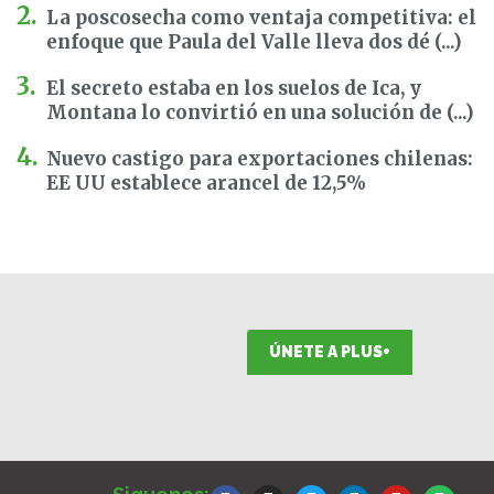
La poscosecha como ventaja competitiva: el
enfoque que Paula del Valle lleva dos dé (...)
El secreto estaba en los suelos de Ica, y
Montana lo convirtió en una solución de (...)
Nuevo castigo para exportaciones chilenas:
EE UU establece arancel de 12,5%
ÚNETE A PLUS+
F
I
T
L
Y
S
a
n
w
i
o
p