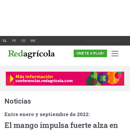
Ir
al
contenido
Inicia Sesión o Registrate
ÚNETE A PLUS+
Noticias
Entre enero y septiembre de 2022:
El mango impulsa fuerte alza en