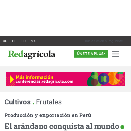
Ir
al
contenido
Inicia Sesión o Registrate
ÚNETE A PLUS+
.
Cultivos
Frutales
Producción y exportación en Perú
El arándano conquista al mundo