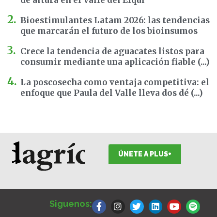
Bioestimulantes Latam 2026: las tendencias
que marcarán el futuro de los bioinsumos
Crece la tendencia de aguacates listos para
consumir mediante una aplicación fiable (...)
La poscosecha como ventaja competitiva: el
enfoque que Paula del Valle lleva dos dé (...)
ÚNETE A PLUS+
F
I
T
L
Y
S
a
n
w
i
o
p
Siguenos:
c
s
i
n
u
o