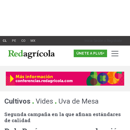
Ir
al
contenido
Inicia Sesión o Registrate
ÚNETE A PLUS+
.
.
Cultivos
Vides
Uva de Mesa
Segunda campaña en la que afinan estándares
de calidad