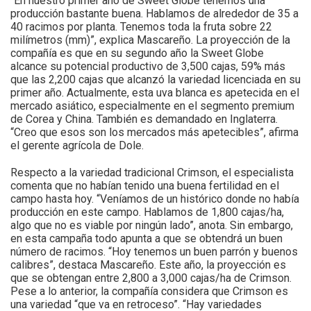
“En nuestro primer año de Sweet Globe tenemos una
producción bastante buena. Hablamos de alrededor de 35 a
40 racimos por planta. Tenemos toda la fruta sobre 22
milímetros (mm)”, explica Mascareño. La proyección de la
compañía es que en su segundo año la Sweet Globe
alcance su potencial productivo de 3,500 cajas, 59% más
que las 2,200 cajas que alcanzó la variedad licenciada en su
primer año. Actualmente, esta uva blanca es apetecida en el
mercado asiático, especialmente en el segmento premium
de Corea y China. También es demandado en Inglaterra.
“Creo que esos son los mercados más apetecibles”, afirma
el gerente agrícola de Dole.
Respecto a la variedad tradicional Crimson, el especialista
comenta que no habían tenido una buena fertilidad en el
campo hasta hoy. “Veníamos de un histórico donde no había
producción en este campo. Hablamos de 1,800 cajas/ha,
algo que no es viable por ningún lado”, anota. Sin embargo,
en esta campaña todo apunta a que se obtendrá un buen
número de racimos. “Hoy tenemos un buen parrón y buenos
calibres”, destaca Mascareño. Este año, la proyección es
que se obtengan entre 2,800 a 3,000 cajas/ha de Crimson.
Pese a lo anterior, la compañía considera que Crimson es
una variedad “que va en retroceso”. “Hay variedades