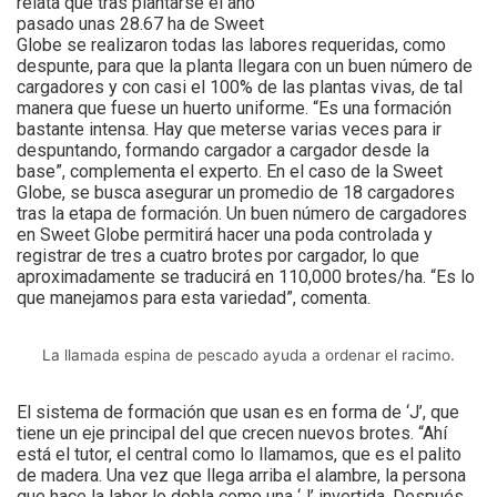
relata que tras plantarse el año
pasado unas 28.67 ha de Sweet
Globe se realizaron todas las labores requeridas, como
despunte, para que la planta llegara con un buen número de
cargadores y con casi el 100% de las plantas vivas, de tal
manera que fuese un huerto uniforme. “Es una formación
bastante intensa. Hay que meterse varias veces para ir
despuntando, formando cargador a cargador desde la
base”, complementa el experto. En el caso de la Sweet
Globe, se busca asegurar un promedio de 18 cargadores
tras la etapa de formación. Un buen número de cargadores
en Sweet Globe permitirá hacer una poda controlada y
registrar de tres a cuatro brotes por cargador, lo que
aproximadamente se traducirá en 110,000 brotes/ha. “Es lo
que manejamos para esta variedad”, comenta.
La llamada espina de pescado ayuda a ordenar el racimo.
El sistema de formación que usan es en forma de ‘J’, que
tiene un eje principal del que crecen nuevos brotes. “Ahí
está el tutor, el central como lo llamamos, que es el palito
de madera. Una vez que llega arriba el alambre, la persona
que hace la labor lo dobla como una ‘J’ invertida. Después,