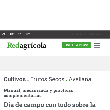
Ir
al
contenido
Inicia Sesión o Registrate
ÚNETE A PLUS+
.
.
Cultivos
Frutos Secos
Avellana
Manual, mecanizada y prácticas
complementarias
Día de campo con todo sobre la