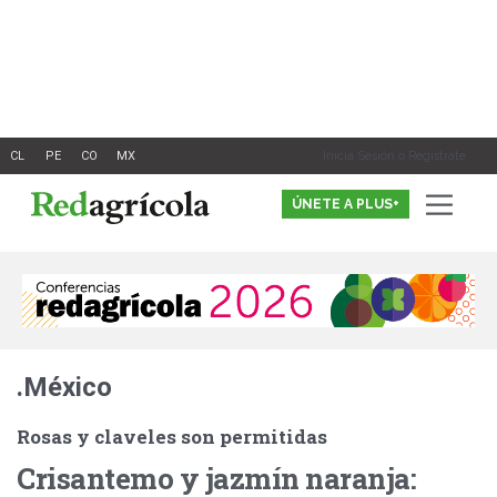
Ir
al
contenido
Inicia Sesión o Registrate
ÚNETE A PLUS+
.México
Rosas y claveles son permitidas
Crisantemo y jazmín naranja: