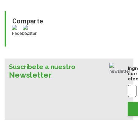
Comparte
Suscríbete a nuestro
Ingr
Newsletter
cor
elec