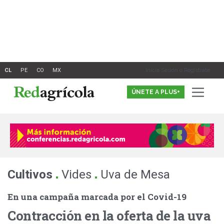
Ir
al
contenido
Inicia Sesión o Registrate
ÚNETE A PLUS+
.
.
Cultivos
Vides
Uva de Mesa
En una campaña marcada por el Covid-19
Contracción en la oferta de la uva