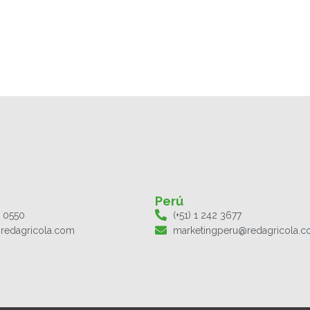
Perú
1 0550
(+51) 1 242 3677
redagricola.com
marketingperu@redagricola.