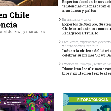
Expertos abordan innovaci
tendencias que marcarán el 
arándanos y paltos
en Chile
En arándanos y paltos
encia
Expertos de México, Guatem
Chile brindarán sus conoci
nal del kiwi, y marcó las
Redagrícola Trujillo
Productores, exportadores y experto
y futuro de este súper fruto
Industria chilena del kiwi 
celebrar su primer ‘Kiwi Da
Expertos en Fisiología y Nutrición Ve
Discutirán los últimos ava
bioestimulación frente al es