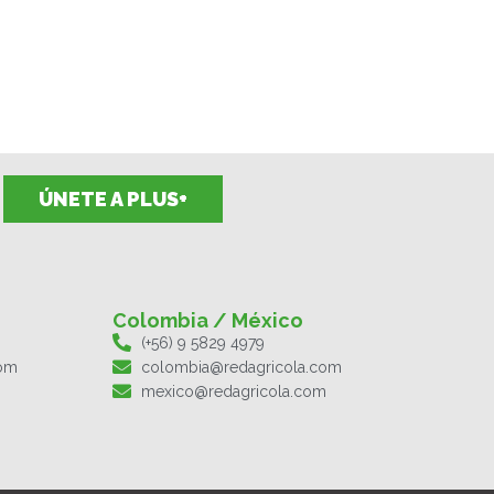
ÚNETE A PLUS+
Colombia / México
(+56) 9 5829 4979
com
colombia@redagricola.com
mexico@redagricola.com