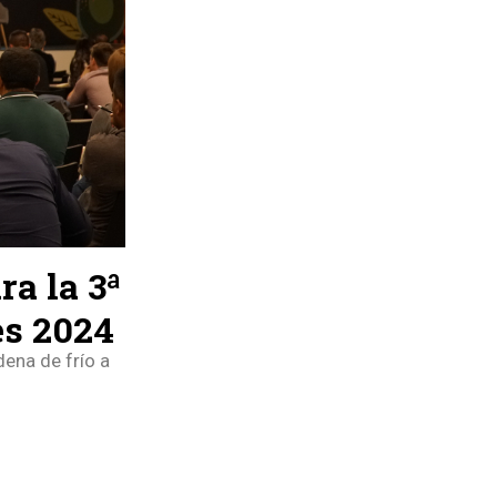
a la 3ª
es 2024
dena de frío a