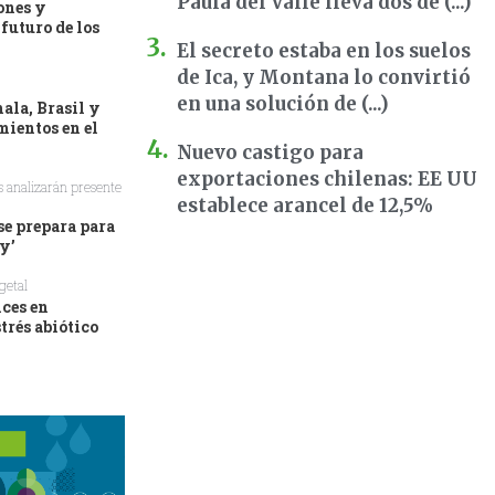
Paula del Valle lleva dos dé (...)
ones y
futuro de los
El secreto estaba en los suelos
de Ica, y Montana lo convirtió
en una solución de (...)
ala, Brasil y
mientos en el
Nuevo castigo para
exportaciones chilenas: EE UU
s analizarán presente
establece arancel de 12,5%
se prepara para
y’
getal
nces en
trés abiótico