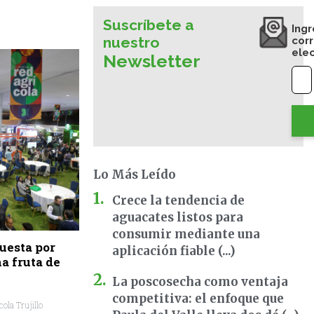
Suscríbete a
Ingr
nuestro
cor
ele
Newsletter
Lo Más Leído
Crece la tendencia de
aguacates listos para
consumir mediante una
uesta por
aplicación fiable (...)
a fruta de
La poscosecha como ventaja
competitiva: el enfoque que
ola Trujillo