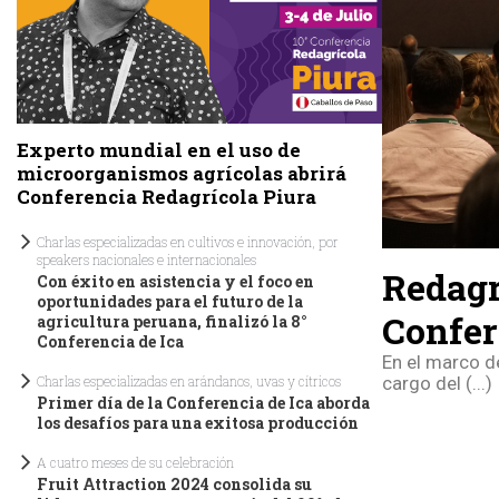
Experto mundial en el uso de
microorganismos agrícolas abrirá
Conferencia Redagrícola Piura
Charlas especializadas en cultivos e innovación, por
speakers nacionales e internacionales
Redagr
Con éxito en asistencia y el foco en
oportunidades para el futuro de la
Confer
agricultura peruana, finalizó la 8°
Conferencia de Ica
En el marco d
cargo del (...)
Charlas especializadas en arándanos, uvas y cítricos
Primer día de la Conferencia de Ica aborda
los desafíos para una exitosa producción
A cuatro meses de su celebración
Fruit Attraction 2024 consolida su