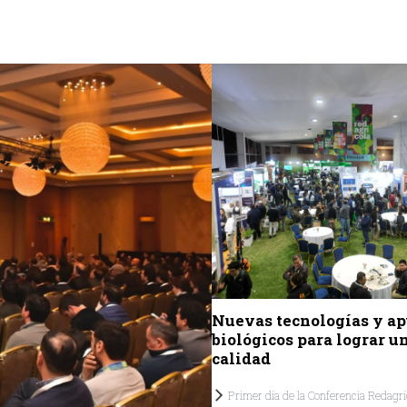
Nuevas tecnologías y ap
biológicos para lograr un
calidad
Primer día de la Conferencia Redagríc