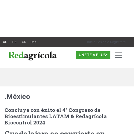
Ir
al
contenido
Inicia Sesión o Registrate
ÚNETE A PLUS+
.México
Concluye con éxito el 4° Congreso de
Bioestimulantes LATAM & Redagrícola
Biocontrol 2024
Guadalajara se convierte en