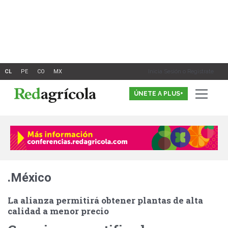
Ir
al
contenido
Inicia Sesión o Registrate
ÚNETE A PLUS+
.México
La alianza permitirá obtener plantas de alta
calidad a menor precio