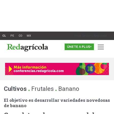
Ir
al
contenido
Inicia Sesión o Registrate
ÚNETE A PLUS+
.
.
Cultivos
Frutales
Banano
El objetivo es desarrollar variedades novedosas
de banano