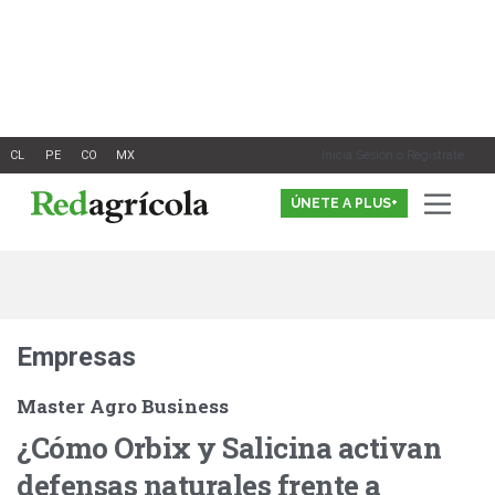
Ir
al
contenido
Inicia Sesión o Registrate
ÚNETE A PLUS+
Empresas
Master Agro Business
¿Cómo Orbix y Salicina activan
defensas naturales frente a