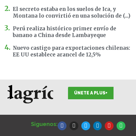
El secreto estaba en los suelos de Ica, y
Montana lo convirtió en una solución de (...)
Perú realiza histórico primer envío de
banano a China desde Lambayeque
Nuevo castigo para exportaciones chilenas:
EE UU establece arancel de 12,5%
ÚNETE A PLUS+
F
I
T
L
Y
S
a
n
w
i
o
p
Siguenos:
c
s
i
n
u
o
e
t
t
k
t
t