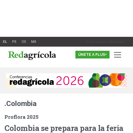
Ir
al
contenido
Inicia Sesión o Registrate
ÚNETE A PLUS+
.Colombia
Proflora 2025
Colombia se prepara para la feria