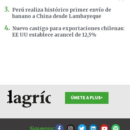
Perú realiza histórico primer envío de
banano a China desde Lambayeque
Nuevo castigo para exportaciones chilenas:
EE UU establece arancel de 12,5%
ÚNETE A PLUS+
F
I
T
L
Y
S
a
n
w
i
o
p
Siguenos: