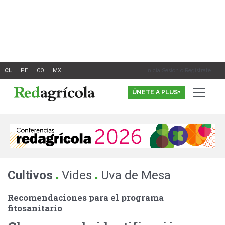
Ir
al
contenido
Inicia Sesión o Registrate
ÚNETE A PLUS+
.
.
Cultivos
Vides
Uva de Mesa
Recomendaciones para el programa
fitosanitario