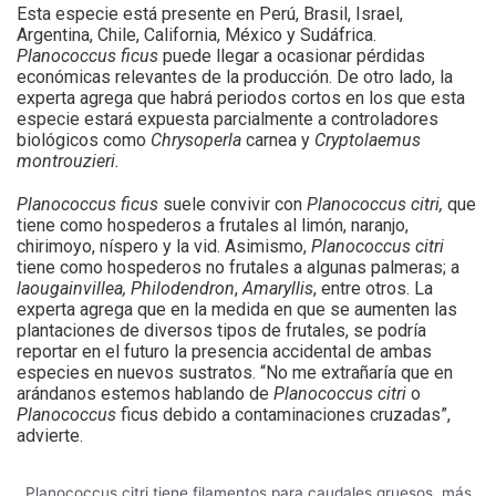
Esta especie está presente en Perú, Brasil, Israel,
Argentina, Chile, California, México y Sudáfrica.
Planococcus ficus
puede llegar a ocasionar pérdidas
económicas relevantes de la producción. De otro lado, la
experta agrega que habrá periodos cortos en los que esta
especie estará expuesta parcialmente a controladores
biológicos como
Chrysoperla
carnea y
Cryptolaemus
montrouzieri.
Planococcus ficus
suele convivir con
Planococcus citri,
que
tiene como hospederos a frutales al limón, naranjo,
chirimoyo, níspero y la vid. Asimismo,
Planococcus citri
tiene como hospederos no frutales a algunas palmeras; a
laougainvillea, Philodendron
,
Amaryllis
, entre otros. La
experta agrega que en la medida en que se aumenten las
plantaciones de diversos tipos de frutales, se podría
reportar en el futuro la presencia accidental de ambas
especies en nuevos sustratos. “No me extrañaría que en
arándanos estemos hablando de
Planococcus citri
o
Planococcus
ficus debido a contaminaciones cruzadas”,
advierte.
Planococcus citri tiene filamentos para caudales gruesos, más