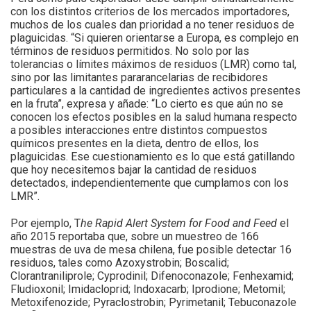
con los distintos criterios de los mercados importadores,
muchos de los cuales dan prioridad a no tener residuos de
plaguicidas. “Si quieren orientarse a Europa, es complejo en
términos de residuos permitidos. No solo por las
tolerancias o límites máximos de residuos (LMR) como tal,
sino por las limitantes pararancelarias de recibidores
particulares a la cantidad de ingredientes activos presentes
en la fruta”, expresa y añade: “Lo cierto es que aún no se
conocen los efectos posibles en la salud humana respecto
a posibles interacciones entre distintos compuestos
químicos presentes en la dieta, dentro de ellos, los
plaguicidas. Ese cuestionamiento es lo que está gatillando
que hoy necesitemos bajar la cantidad de residuos
detectados, independientemente que cumplamos con los
LMR”.
Por ejemplo, T
he Rapid Alert System for Food and Feed
el
año 2015 reportaba que, sobre un muestreo de 166
muestras de uva de mesa chilena, fue posible detectar 16
residuos, tales como Azoxystrobin; Boscalid;
Clorantraniliprole; Cyprodinil; Difenoconazole; Fenhexamid;
Fludioxonil; Imidacloprid; Indoxacarb; Iprodione; Metomil;
Metoxifenozide; Pyraclostrobin; Pyrimetanil; Tebuconazole