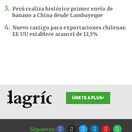
Perú realiza histórico primer envío de
banano a China desde Lambayeque
Nuevo castigo para exportaciones chilenas:
EE UU establece arancel de 12,5%
ÚNETE A PLUS+
F
I
T
L
Y
S
a
n
w
i
o
p
Siguenos:
c
s
i
n
u
o