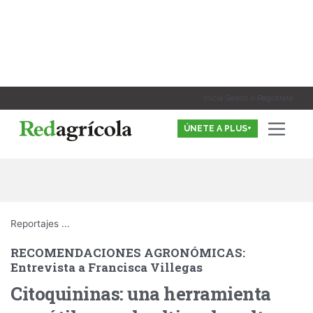
Ir
al
contenido
Inicia Sesión o Registrate
ÚNETE A PLUS+
Reportajes
...
RECOMENDACIONES AGRONÓMICAS:
Entrevista a Francisca Villegas
Citoquininas: una herramienta