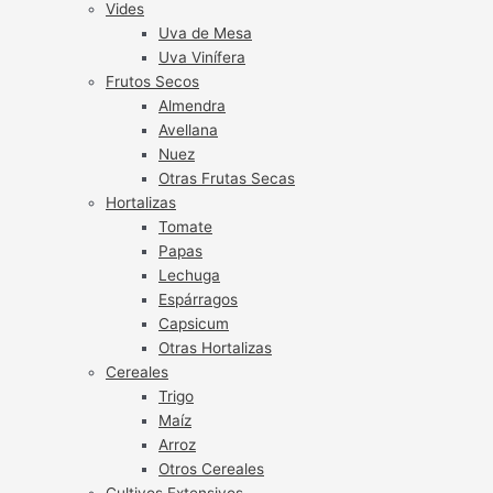
Vides
Uva de Mesa
Uva Vinífera
Frutos Secos
Almendra
Avellana
Nuez
Otras Frutas Secas
Hortalizas
Tomate
Papas
Lechuga
Espárragos
Capsicum
Otras Hortalizas
Cereales
Trigo
Maíz
Arroz
Otros Cereales
Cultivos Extensivos