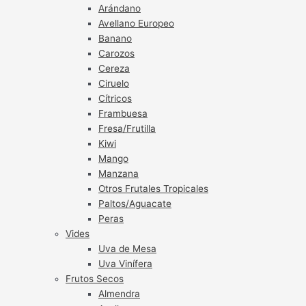
Arándano
Avellano Europeo
Banano
Carozos
Cereza
Ciruelo
Cítricos
Frambuesa
Fresa/Frutilla
Kiwi
Mango
Manzana
Otros Frutales Tropicales
Paltos/Aguacate
Peras
Vides
Uva de Mesa
Uva Vinífera
Frutos Secos
Almendra