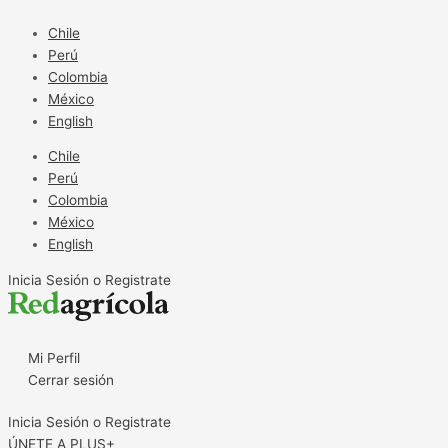
Ir
al
Chile
contenido
Perú
Colombia
México
English
Chile
Perú
Colombia
México
English
Inicia Sesión o Registrate
Mi Perfil
Cerrar sesión
Inicia Sesión o Registrate
ÚNETE A PLUS+