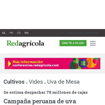
Ir
al
contenido
Inicia Sesión o Registrate
ÚNETE A PLUS+
.
.
Cultivos
Vides
Uva de Mesa
Se estima despachar 78 millones de cajas
Campaña peruana de uva