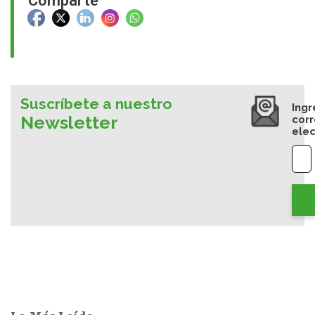
Comparte
Suscríbete a nuestro
Ingr
Newsletter
cor
elec