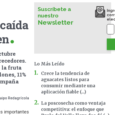
Suscríbete a
Ingr
nuestro
cor
ele
caída
Newsletter
en
ctubre
recedores.
Lo Más Leído
 la fruta
Crece la tendencia de
lones, 11%
aguacates listos para
campaña
consumir mediante una
aplicación fiable (...)
uipo Redagrícola
La poscosecha como ventaja
competitiva: el enfoque que
ás importantes