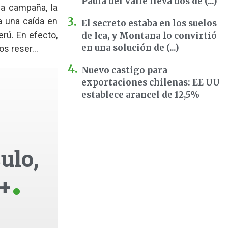
Paula del Valle lleva dos dé (...)
la campaña, la
 una caída en
El secreto estaba en los suelos
erú. En efecto,
de Ica, y Montana lo convirtió
en una solución de (...)
s reser...
Nuevo castigo para
exportaciones chilenas: EE UU
establece arancel de 12,5%
ulo,
+