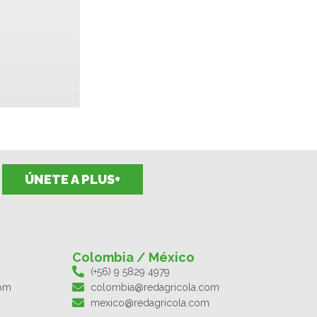
ÚNETE A PLUS+
Colombia / México
(+56) 9 5829 4979
com
colombia@redagricola.com
mexico@redagricola.com