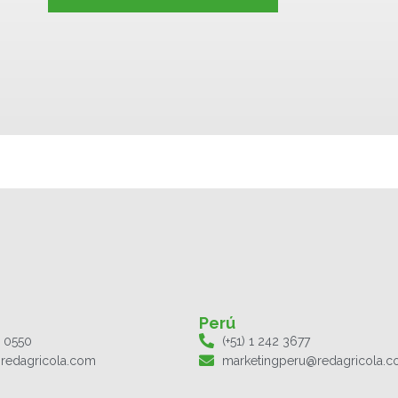
Perú
1 0550
(+51) 1 242 3677
redagricola.com
marketingperu@redagricola.